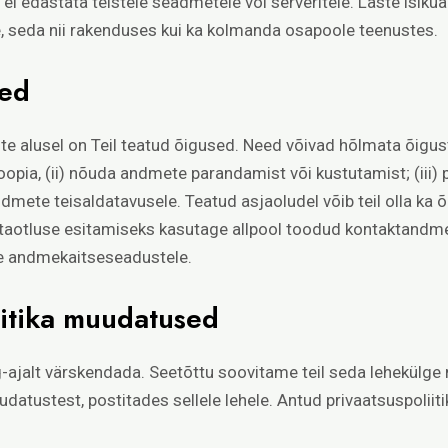
i edastata teistele seadmetele või serveritele. Laste isik
e, seda nii rakenduses kui ka kolmanda osapoole teenustes.
sed
 alusel on Teil teatud õigused. Need võivad hõlmata õigus
pia, (ii) nõuda andmete parandamist või kustutamist; (iii) p
andmete teisaldatavusele. Teatud asjaoludel võib teil olla ka
e taotluse esitamiseks kasutage allpool toodud kontaktandm
ele andmekaitseseadustele.
iitika muudatused
-ajalt värskendada. Seetõttu soovitame teil seda lehekülge 
datustest, postitades sellele lehele. Antud privaatsuspoliit