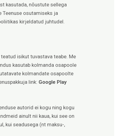
st kasutada, nõustute sellega
se Teenuse osutamiseks ja
liitikas kirjeldatud juhtudel.
eatud isikut tuvastava teabe. Me
Rakendus kasutab kolmanda osapoole
asutatavate kolmandate osapoolte
enuspakkuja link:
Google Play
nduse autorid ei kogu ning kogu
dmeid ainult nii kaua, kui see on
ul, kui seadusega (nt maksu-,