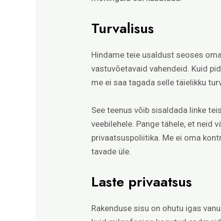
Turvalisus
Hindame teie usaldust seoses oma 
vastuvõetavaid vahendeid. Kuid pid
me ei saa tagada selle täielikku tur
See teenus võib sisaldada linke tei
veebilehele. Pange tähele, et neid 
privaatsuspoliitika. Me ei oma kont
tavade üle.
Laste privaatsus
Rakenduse sisu on ohutu igas vanus