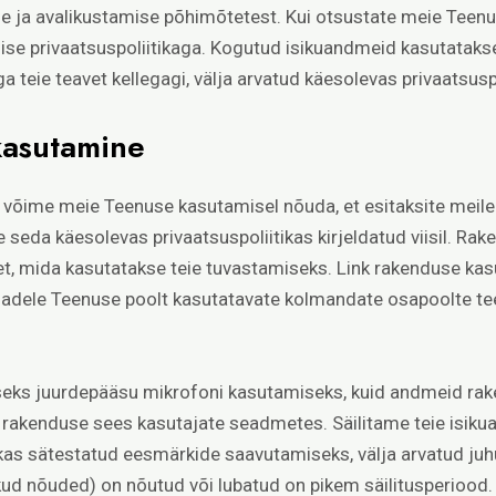
 ja avalikustamise põhimõtetest. Kui otsustate meie Teenu
se privaatsuspoliitikaga. Kogutud isikuandmeid kasutatak
 teie teavet kellegagi, välja arvatud käesolevas privaatsuspo
kasutamine
ime meie Teenuse kasutamisel nõuda, et esitaksite meile t
 seda käesolevas privaatsuspoliitikas kirjeldatud viisil. 
et, mida kasutatakse teie tuvastamiseks. Link rakenduse k
jadele Teenuse poolt kasutatavate kolmandate osapoolte te
ks juurdepääsu mikrofoni kasutamiseks, kuid andmeid rake
rakenduse sees kasutajate seadmetes. Säilitame teie isikuan
tikas sätestatud eesmärkide saavutamiseks, välja arvatud juh
ud nõuded) on nõutud või lubatud on pikem säilitusperiood.