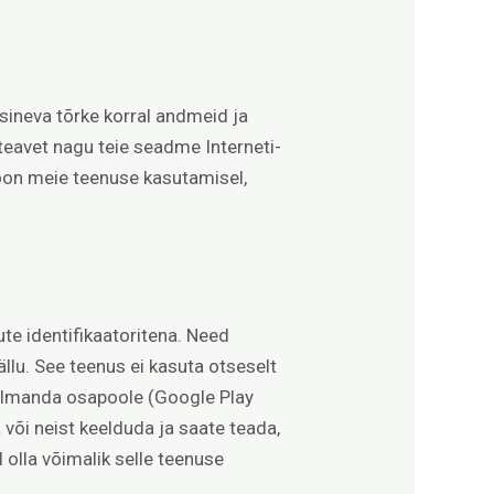
sineva tõrke korral andmeid ja
teavet nagu teie seadme Interneti-
ioon meie teenuse kasutamisel,
e identifikaatoritena. Need
llu. See teenus ei kasuta otseselt
kolmanda osapoole (Google Play
või neist keelduda ja saate teada,
 olla võimalik selle teenuse