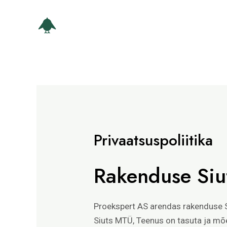
Skip
to
content
Privaatsuspoliitika
Rakenduse Siut
Proekspert AS arendas rakenduse S
Siuts MTÜ, Teenus on tasuta ja mõ