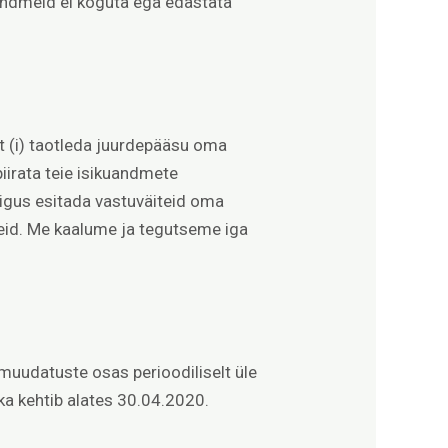
uandmeid ei koguta ega edastata
t (i) taotleda juurdepääsu oma
iirata teie isikuandmete
 õigus esitada vastuväiteid oma
eid. Me kaalume ja tegutseme iga
muudatuste osas perioodiliselt üle
ika kehtib alates 30.04.2020.