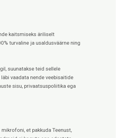
e kaitsmiseks äriliselt
00% turvaline ja usaldusväärne ning
il, suunatakse teid sellele
e läbi vaadata nende veebisaitide
uste sisu, privaatsuspoliitika ega
 mikrofoni, et pakkuda Teenust,