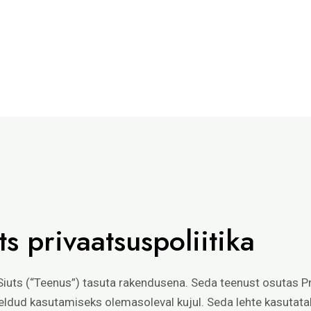
s privaatsuspoliitika
iuts (“Teenus”) tasuta rakendusena. Seda teenust osutas P
eldud kasutamiseks olemasoleval kujul. Seda lehte kasutata