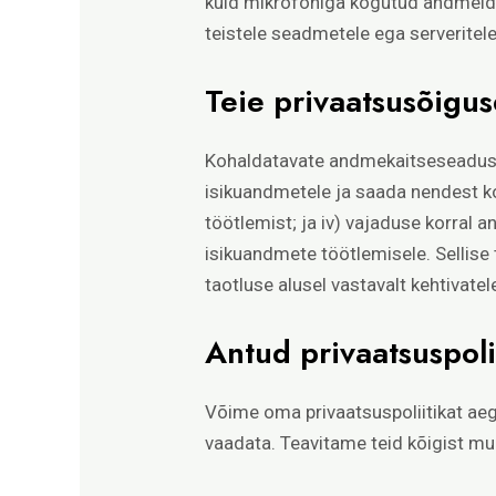
kuid mikrofoniga kogutud andmeid e
teistele seadmetele ega serveritel
Teie privaatsusõigu
Kohaldatavate andmekaitseseaduste
isikuandmetele ja saada nendest koo
töötlemist; ja iv) vajaduse korral 
isikuandmete töötlemisele. Sellis
taotluse alusel vastavalt kehtivat
Antud privaatsuspol
Võime oma privaatsuspoliitikat aeg
vaadata. Teavitame teid kõigist muu