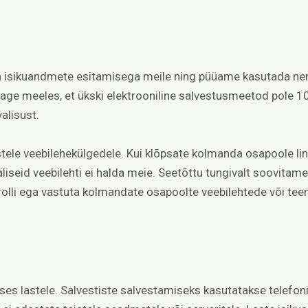
isikuandmete esitamisega meile ning püüame kasutada nend
age meeles, et ükski elektrooniline salvestusmeetod pole 1
valisust.
stele veebilehekülgedele. Kui klõpsate kolmanda osapoole ling
väliseid veebilehti ei halda meie. Seetõttu tungivalt soovitam
rolli ega vastuta kolmandate osapoolte veebilehtede või teen
es lastele. Salvestiste salvestamiseks kasutatakse telefoni