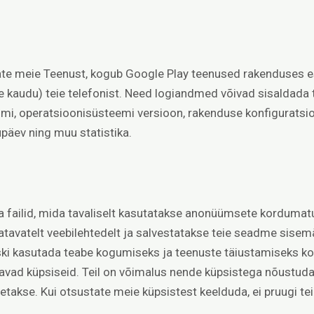
tate meie Teenust, kogub Google Play teenused rakenduses e
 kaudu) teie telefonist. Need logiandmed võivad sisaldada 
nimi, operatsioonisüsteemi versioon, rakenduse konfigurats
päev ning muu statistika.
ailid, mida tavaliselt kasutatakse anonüümsete kordumatut
atavatelt veebilehtedelt ja salvestatakse teie seadme sisemä
iiski kasutada teabe kogumiseks ja teenuste täiustamiseks 
tavad küpsiseid. Teil on võimalus nende küpsistega nõustuda 
takse. Kui otsustate meie küpsistest keelduda, ei pruugi teil