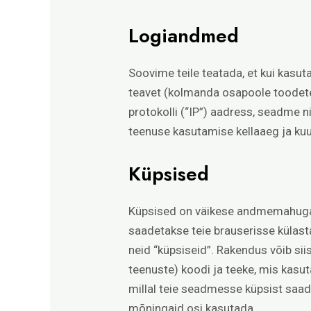
Logiandmed
Soovime teile teatada, et kui kasu
teavet (kolmanda osapoole toodete
protokolli (“IP”) aadress, seadme 
teenuse kasutamise kellaaeg ja kuu
Küpsised
Küpsised on väikese andmemahuga f
saadetakse teie brauserisse külast
neid “küpsiseid”. Rakendus võib s
teenuste) koodi ja teeke, mis kasu
millal teie seadmesse küpsist saade
mõningaid osi kasutada.