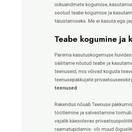
isikuandmete kogumise, kasutamise
seotud teabe kogumise ja kasutami
täiustamiseks. Me ei kasuta ega jaga
Teabe kogumine ja 
Parema kasutuskogemuse huvides võ
säilitame nõutud teabe ja kasutame
teenuseid, mis võivad koguda teav
teenusepakkujate privaatsuseeskir
teenused
Rakendus nõuab Teenuse pakkumise
töötlemine ja salvestamine toimub 
vajalik käesolevas privaatsuspolii
raamatupidamis- või muud õiguslik